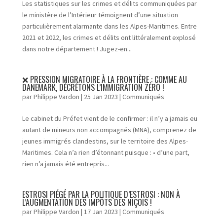
Les statistiques sur les crimes et délits communiquées par
le ministère de l’Intérieur témoignent d’une situation
particulièrement alarmante dans les Alpes-Maritimes. Entre
2021 et 2022, les crimes et délits ont littéralement explosé
dans notre département ! Jugez-en...
❌ PRESSION MIGRATOIRE À LA FRONTIÈRE : COMME AU
DANEMARK, DÉCRÉTONS L’IMMIGRATION ZÉRO !
par
Philippe Vardon
|
25 Jan 2023
|
Communiqués
Le cabinet du Préfet vient de le confirmer : il n’y a jamais eu
autant de mineurs non accompagnés (MNA), comprenez de
jeunes immigrés clandestins, sur le territoire des Alpes-
Maritimes. Cela n’a rien d’étonnant puisque : • d’une part,
rien n’a jamais été entrepris...
ESTROSI PIÉGÉ PAR LA POLITIQUE D’ESTROSI : NON À
L’AUGMENTATION DES IMPÔTS DES NIÇOIS !
par
Philippe Vardon
|
17 Jan 2023
|
Communiqués