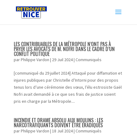
LES CONTRIBUABLES DE LA MÉTROPOLE N’ONT PAS À
PAYER LES AVOCATS DE M. NOFRI DANS LE CADRE D’UN
CONFLIT POLITIQUE
par
Philippe Vardon
|
29 Juil 2024
|
Communiqués
[communiqué du 29 juillet 2024] Attaqué pour diffamation et
injures publiques par Christelle d’Intorni pour des propos
tenus lors d’une cérémonie des vœux, l’élu estrosiste Gaël
Nofri avait demandé à ce que ses frais de justice soient
pris en charge par la Métropole....
INCENDIE ET DRAME ABSOLU AUX MOULINS : LES
NARCOTRAFIQUANTS DOIVENT ÊTRE ÉRADIQUÉS
par
Philippe Vardon
|
18 Juil 2024
|
Communiqués