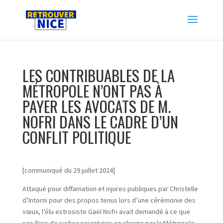
LES CONTRIBUABLES DE LA
MÉTROPOLE N’ONT PAS À
PAYER LES AVOCATS DE M.
NOFRI DANS LE CADRE D’UN
CONFLIT POLITIQUE
[communiqué du 29 juillet 2024]
Attaqué pour diffamation et injures publiques par Christelle
d’Intorni pour des propos tenus lors d’une cérémonie des
vœux, l’élu estrosiste Gaël Nofri avait demandé à ce que