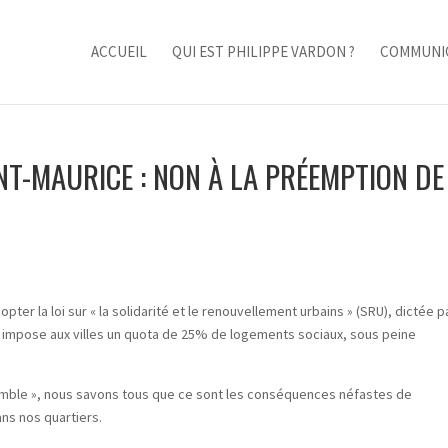
ACCUEIL
QUI EST PHILIPPE VARDON ?
COMMUNI
NT-MAURICE : NON À LA PRÉEMPTION DE
er la loi sur « la solidarité et le renouvellement urbains » (SRU), dictée pa
 impose aux villes un quota de 25% de logements sociaux, sous peine
nsemble », nous savons tous que ce sont les conséquences néfastes de
ans nos quartiers.