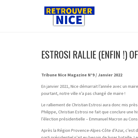
ESTROSI RALLIE (ENFIN !) 
Tribune Nice Magazine N°9 / Janvier 2022
En janvier 2021, Nice démarrait l’année avec un maire
pourtant, notre ville n’a pas changé de maire !
Le ralliement de Christian Estrosi aura donc mis près
Philippe, Christian Estrosi ne fait que conclure une h
l’élection présidentielle – Emmanuel Macron au Conse
Après la Région Provence-Alpes-Côte d’Azur, c’est do
parti présidentiel n’ait eu besoin de livrer bataille. 