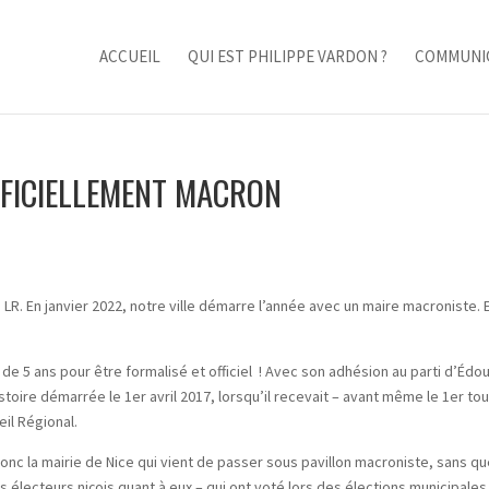
ACCUEIL
QUI EST PHILIPPE VARDON ?
COMMUNI
OFFICIELLEMENT MACRON
 LR. En janvier 2022, notre ville démarre l’année avec un maire macroniste. 
 de 5 ans pour être formalisé et officiel ! Avec son adhésion au parti d’Édo
istoire démarrée le 1
er
avril 2017, lorsqu’il recevait – avant même le 1
er
tou
il Régional.
nc la mairie de Nice qui vient de passer sous pavillon macroniste, sans qu
Les électeurs niçois quant à eux – qui ont voté lors des élections municipales