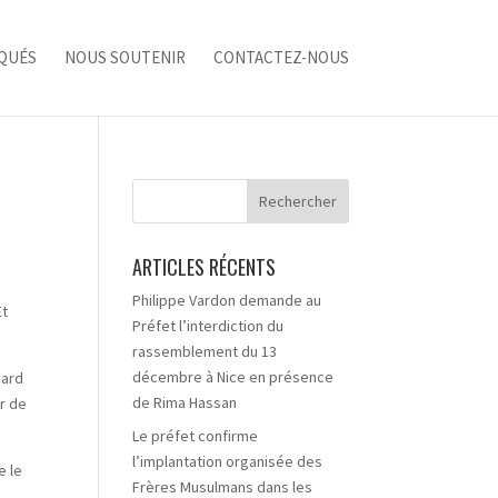
QUÉS
NOUS SOUTENIR
CONTACTEZ-NOUS
ARTICLES RÉCENTS
Philippe Vardon demande au
Et
Préfet l’interdiction du
rassemblement du 13
décembre à Nice en présence
uard
de Rima Hassan
r de
Le préfet confirme
l’implantation organisée des
e le
Frères Musulmans dans les
,