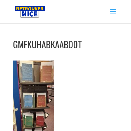
GMFKUHABKAABO0T