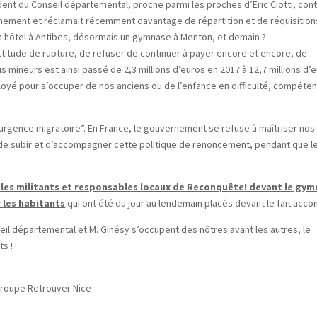
sident du Conseil départemental, proche parmi les proches d’Eric Ciotti, con
rnement et réclamait récemment davantage de répartition et de réquisition
 un hôtel à Antibes, désormais un gymnase à Menton, et demain ?
titude de rupture, de refuser de continuer à payer encore et encore, de
 mineurs est ainsi passé de 2,3 millions d’euros en 2017 à 12,7 millions d’
loyé pour s’occuper de nos anciens ou de l’enfance en difficulté, compéte
d’urgence migratoire”. En France, le gouvernement se refuse à maîtriser nos
 de subir et d’accompagner cette politique de renoncement, pendant que l
 les militants et responsables locaux de Reconquête! devant le gy
r les habitants
qui ont été du jour au lendemain placés devant le fait accom
eil départemental et M. Ginésy s’occupent des nôtres avant les autres, le
s !
 groupe Retrouver Nice