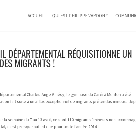
ACCUEIL
QUI EST PHILIPPE VARDON ?
COMMUNI
EIL DÉPARTEMENTAL RÉQUISITIONNE UN
DES MIGRANTS !
départemental Charles-Ange Ginésy, le gymnase du Caréï à Menton a été
sition fait suite à un afflux exceptionnel de migrants prétendus mineurs dep
ur la semaine du 7 au 13 avril, ce sont 110 migrants “mineurs non accompa
tal, c’est presque autant que pour toute l’année 2014 !