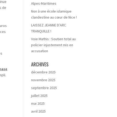
tinue
Alpes-Maritimes
s de
Non à une école islamique
clandestine au cœur de Nice !
LAISSEZ JEANNE D’ARC
euros
TRANQUILLE !
nces
Voie Mathis : Soutien total au
policier injustement mis en
accusation
es
ARCHIVES
mnase
décembre 2025
pli.
novembre 2025
septembre 2025
juillet 2025
mai 2025
avril 2025