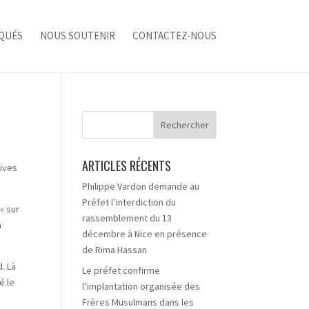
QUÉS
NOUS SOUTENIR
CONTACTEZ-NOUS
!
ARTICLES RÉCENTS
tives
Philippe Vardon demande au
Préfet l’interdiction du
» sur
rassemblement du 13
à
décembre à Nice en présence
de Rima Hassan
d. Là
Le préfet confirme
é le
l’implantation organisée des
Frères Musulmans dans les