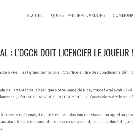
ACCUEIL
QUI EST PHILIPPE VARDON ?
COMMUNI
L : L’OGCN DOIT LICENCIER LE JOUEUR 
garde à vue, il est grand temps que l’OGCNice en tire des conclusions défini
in de l’attentat de la basilique Notre-Dame de Nice, Youcef Atal avait « liké 
amant « QU’ALLAH ECRASE DE SON CHÂTIMENT… ». J’avais alors été le seul 
terroriste du Hamas, il est allé encore plus loin en relayant un appel au jiha
tais alors félicité de constater que ceux qui avaient, trois ans plus tôt, gard
s.