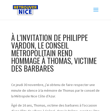
À L’INVITATION DE PHILIPPE
VARDON, LE CONSEIL
MÉTROPOLITAIN REND
HOMMAGE À THOMAS, VICTIME
DES BARBARES
Ce jeudi 30 novembre, j’ai obtenu de faire respecter une
minute de silence à la mémoire de Thomas par le conseil de
la Métropole Nice Côte d’Azur.
Âgé de 16 ans, Thomas, victime des barbares à l’occasion