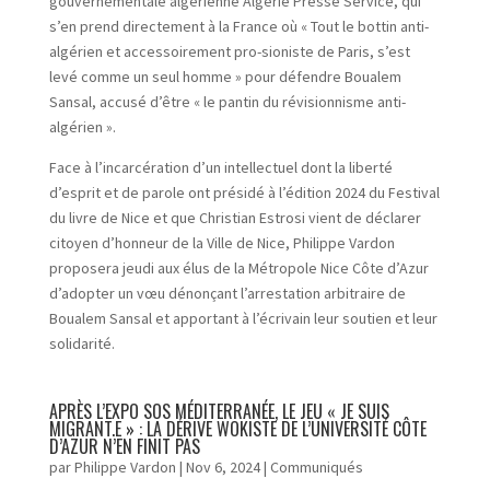
gouvernementale algérienne Algérie Presse Service, qui
s’en prend directement à la France où « Tout le bottin anti-
algérien et accessoirement pro-sioniste de Paris, s’est
levé comme un seul homme » pour défendre Boualem
Sansal, accusé d’être « le pantin du révisionnisme anti-
algérien ».
Face à l’incarcération d’un intellectuel dont la liberté
d’esprit et de parole ont présidé à l’édition 2024 du Festival
du livre de Nice et que Christian Estrosi vient de déclarer
citoyen d’honneur de la Ville de Nice, Philippe Vardon
proposera jeudi aux élus de la Métropole Nice Côte d’Azur
d’adopter un vœu dénonçant l’arrestation arbitraire de
Boualem Sansal et apportant à l’écrivain leur soutien et leur
solidarité.
APRÈS L’EXPO SOS MÉDITERRANÉE, LE JEU « JE SUIS
MIGRANT.E » : LA DÉRIVE WOKISTE DE L’UNIVERSITÉ CÔTE
D’AZUR N’EN FINIT PAS
par
Philippe Vardon
|
Nov 6, 2024
|
Communiqués