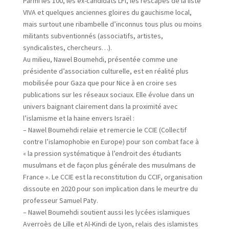
Parmi les 100, les ex-candidats LFI, les rescapés de la liste
VIVA et quelques anciennes gloires du gauchisme local,
mais surtout une ribambelle d’inconnus tous plus ou moins
militants subventionnés (associatifs, artistes,
syndicalistes, chercheurs…).
Au milieu, Nawel Boumehdi, présentée comme une
présidente d’association culturelle, est en réalité plus
mobilisée pour Gaza que pour Nice à en croire ses
publications sur les réseaux sociaux. Elle évolue dans un
univers baignant clairement dans la proximité avec
l’islamisme et la haine envers Israël :
– Nawel Boumehdi relaie et remercie le CCIE (Collectif
contre l’islamophobie en Europe) pour son combat face à
« la pression systématique à l’endroit des étudiants
musulmans et de façon plus générale des musulmans de
France ». Le CCIE est la reconstitution du CCIF, organisation
dissoute en 2020 pour son implication dans le meurtre du
professeur Samuel Paty.
– Nawel Boumehdi soutient aussi les lycées islamiques
Averroès de Lille et Al-Kindi de Lyon, relais des islamistes