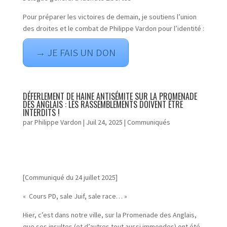
Pour préparer les victoires de demain, je soutiens l’union
des droites et le combat de Philippe Vardon pour l’identité :
→ JE FAIS UN DON
DÉFERLEMENT DE HAINE ANTISÉMITE SUR LA PROMENADE
DES ANGLAIS : LES RASSEMBLEMENTS DOIVENT ÊTRE
INTERDITS !
par
Philippe Vardon
|
Juil 24, 2025
|
Communiqués
[Communiqué du 24 juillet 2025]
« Cours PD, sale Juif, sale race… »
Hier, c’est dans notre ville, sur la Promenade des Anglais,
que ses insultes (et d’autres tout aussi immondes) ont été