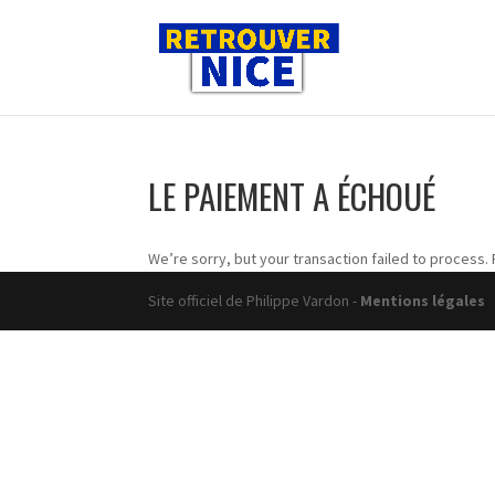
LE PAIEMENT A ÉCHOUÉ
We’re sorry, but your transaction failed to process. 
Site officiel de Philippe Vardon -
Mentions légales